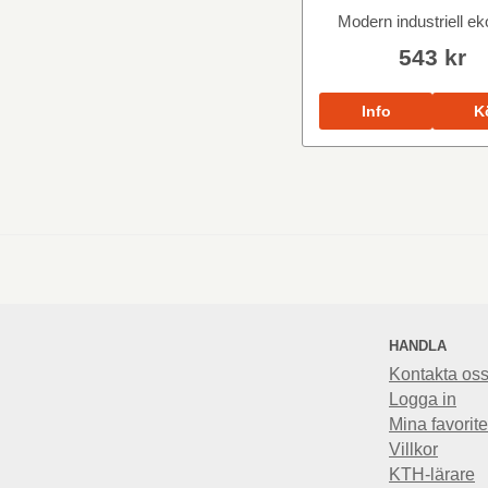
Modern industriell e
543 kr
Info
K
HANDLA
Kontakta os
Logga in
Mina favorite
Villkor
KTH-lärare