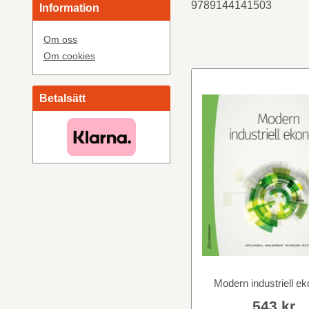
9789144141503
Information
Om oss
Om cookies
Betalsätt
Modern industriell e
543 kr