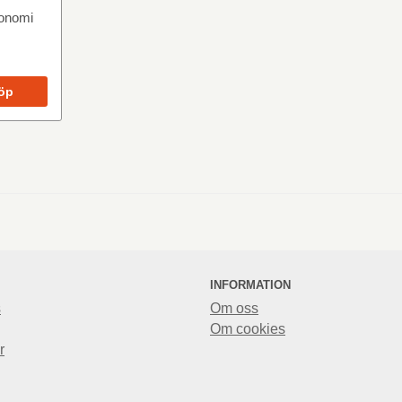
konomi
öp
INFORMATION
s
Om oss
Om cookies
r