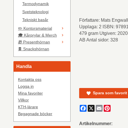
Termodynamik
Svetsteknologi
Tekniskt basår
Författare: Mats Engwa
Upplaga: 2 ISBN: 97891
✏️ Kontorsmaterial
479 gram Utgiven: 2020-
🎓 Kårprylar & Merch
AB Antal sidor: 328
🎁 Presenthörnan
🍫 Snackshörnan
Handla
Kontakta oss
Logga in
Spara som favorit
Mina favoriter
Villkor
Facebook
X
Email
Pinteres
KTH-lärare
Begagnade böcker
Artikelnummer: