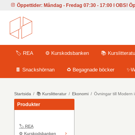
Öppettider:
Måndag - Fredag 07:30 - 17:00 l
OBS! Öpp
🏷️ REA
⚙️ Kurskodsbanken
📚 Kurslitteratu
🍫 Snackshörnan
♻️ Begagnade böcker
✨Wi
Startsida
/
📚 Kurslitteratur
/
Ekonomi
/
Övningar till Modern 
Produkter
🏷️ REA
⚙️ Kurskodsbanken