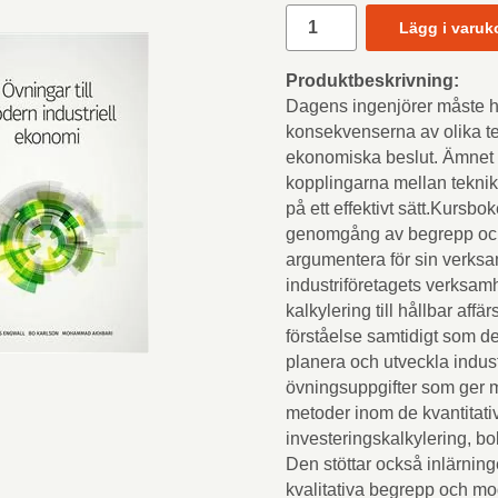
Lägg i varuk
Produktbeskrivning:
Dagens ingenjörer måste h
konsekvenserna av olika t
ekonomiska beslut. Ämnet in
kopplingarna mellan tekni
på ett effektivt sätt.Kurs
genomgång av begrepp och 
argumentera för sin verks
industriföretagets verksamh
kalkylering till hållbar af
förståelse samtidigt som de
planera och utveckla indus
övningsuppgifter som ger m
metoder inom de kvantitati
investeringskalkylering, bo
Den stöttar också inlärnin
kvalitativa begrepp och m