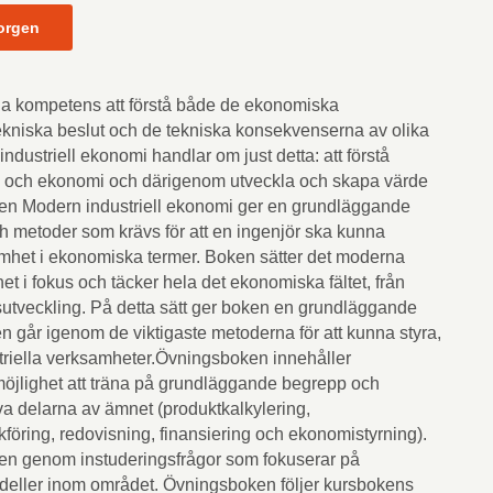
orgen
a kompetens att förstå både de ekonomiska
ekniska beslut och de tekniska konsekvenserna av olika
dustriell ekonomi handlar om just detta: att förstå
k och ekonomi och därigenom utveckla och skapa värde
boken Modern industriell ekonomi ger en grundläggande
metoder som krävs för att en ingenjör ska kunna
amhet i ekonomiska termer. Boken sätter det moderna
et i fokus och täcker hela det ekonomiska fältet, från
färsutveckling. På detta sätt ger boken en grundläggande
n går igenom de viktigaste metoderna för att kunna styra,
triella verksamheter.Övningsboken innehåller
öjlighet att träna på grundläggande begrepp och
va delarna av ämnet (produktkalkylering,
kföring, redovisning, finansiering och ekonomistyrning).
gen genom instuderingsfrågor som fokuserar på
odeller inom området. Övningsboken följer kursbokens