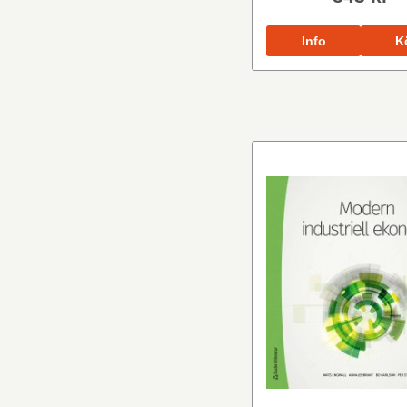
Info
K