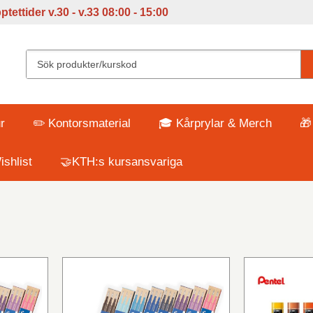
tettider v
.30 - v.33 08:00 - 15:00
r
✏️ Kontorsmaterial
🎓 Kårprylar & Merch
🎁
shlist
🤝KTH:s kursansvariga