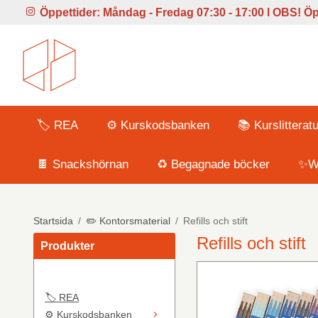
Öppettider:
Måndag - Fredag 07:30 - 17:00 l
OBS! Öpp
🏷️ REA
⚙️ Kurskodsbanken
📚 Kurslitteratu
🍫 Snackshörnan
♻️ Begagnade böcker
✨Wi
Startsida
/
✏️ Kontorsmaterial
/
Refills och stift
Refills och stift
Produkter
🏷️ REA
⚙️ Kurskodsbanken