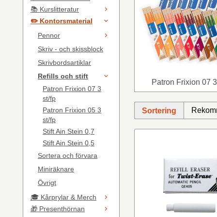
📚 Kurslitteratur
✏️ Kontorsmaterial
Pennor
Skriv - och skissblock
Skrivbordsartiklar
Refills och stift
Patron Frixion 07 3 
Patron Frixion 07 3
st/fp
Patron Frixion 05 3
Sortering
st/fp
Stift Ain Stein 0,7
Stift Ain Stein 0,5
Sortera och förvara
Miniräknare
Övrigt
🎓 Kårprylar & Merch
🎁 Presenthörnan