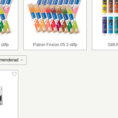
st/fp
Patron Frixion 05 3 st/fp
Stift 