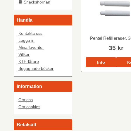
🍫 Snackshörnan
Handla
Kontakta oss
Pentel Refill eraser. 
Logga in
35 kr
Mina favoriter
Villkor
KTH-lärare
Info
K
Begagnade böcker
Information
Om oss
Om cookies
Betalsätt