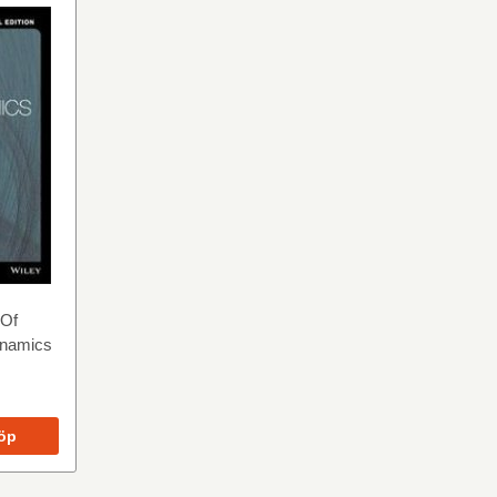
 Of
ynamics
öp