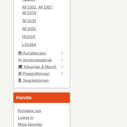
AF1002, AF1007,
AF103V
SF1633
AF1601
HI1024
LS1464
📚 Kurslitteratur
✏️ Kontorsmaterial
🎓 Kårprylar & Merch
🎁 Presenthörnan
🍫 Snackshörnan
Handla
Kontakta oss
Logga in
Mina favoriter