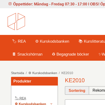
Öppettider:
Måndag - Fredag 07:30 - 17:00 l
OBS! Öpp
🏷️ REA
⚙️ Kurskodsbanken
📚 Kurslitteratu
🍫 Snackshörnan
♻️ Begagnade böcker
✨Wi
Startsida
/
⚙️ Kurskodsbanken
/
KE2010
KE2010
Produkter
Sortering
🏷️ REA
⚙️ Kurskodsbanken