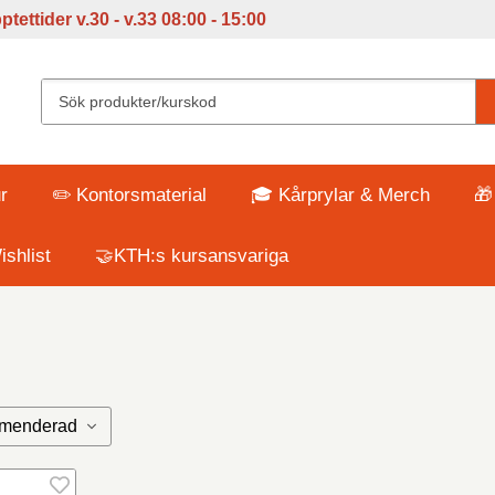
tettider v
.30 - v.33 08:00 - 15:00
r
✏️ Kontorsmaterial
🎓 Kårprylar & Merch
🎁
shlist
🤝KTH:s kursansvariga