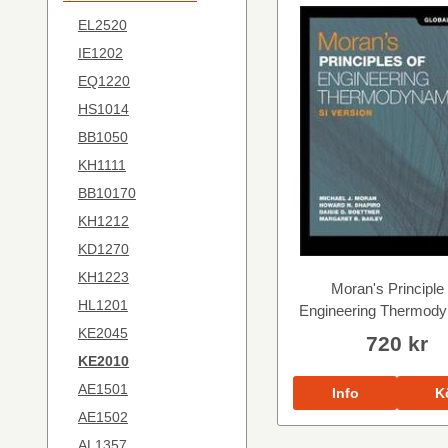
EL2520
IE1202
EQ1220
HS1014
BB1050
KH1111
BB10170
KH1212
KD1270
KH1223
Moran's Principle
HL1201
Engineering Thermod
KE2045
720 kr
KE2010
AE1501
Info
K
AE1502
AL1357