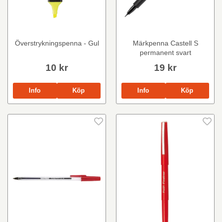
Överstrykningspenna - Gul
Märkpenna Castell S
permanent svart
10 kr
19 kr
Info
Köp
Info
Köp