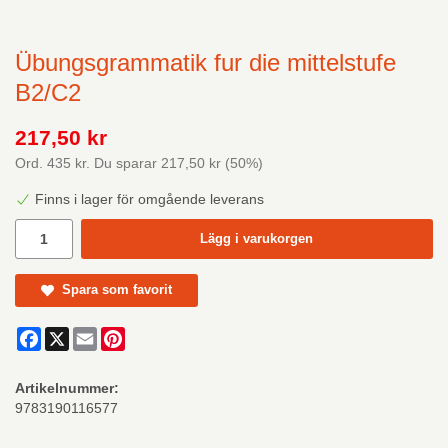
Übungsgrammatik fur die mittelstufe
B2/C2
217,50 kr
Ord.
435 kr
. Du sparar
217,50 kr
(
50
%)
Finns i lager för omgående leverans
Lägg i varukorgen
Spara som favorit
Facebook
X
Email
Pinterest
Artikelnummer:
9783190116577