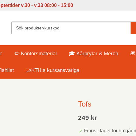
tettider v
.30 - v.33 08:00 - 15:00
r
✏️ Kontorsmaterial
🎓 Kårprylar & Merch
🎁
shlist
🤝KTH:s kursansvariga
Tofs
249 kr
Finns i lager för omgåe