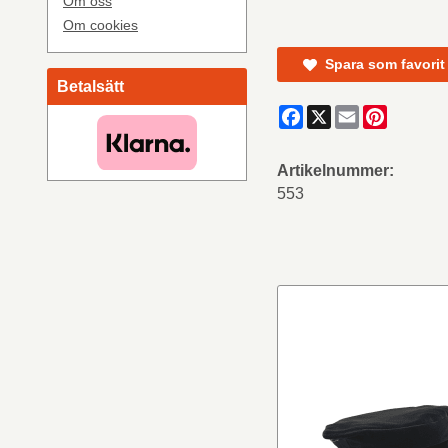
Om oss
Om cookies
Spara som favorit
Betalsätt
Facebook
X
Email
Pinteres
Artikelnummer:
553