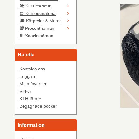
📚 Kurslitteratur
✏️ Kontorsmaterial
🎓 Kårprylar & Merch
🎁 Presenthörnan
🍫 Snackshörnan
Handla
Kontakta oss
Logga in
Mina favoriter
Villkor
KTH-lärare
Begagnade böcker
Information