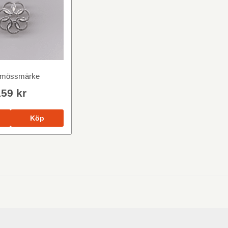
mössmärke
159 kr
Köp