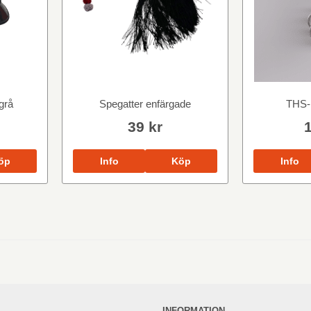
grå
Spegatter enfärgade
THS-
39 kr
öp
Info
Köp
Info
INFORMATION