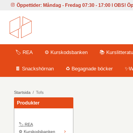
Öppettider:
Måndag - Fredag 07:30 - 17:00 l
OBS! Öpp
🏷️ REA
⚙️ Kurskodsbanken
📚 Kurslitteratu
🍫 Snackshörnan
♻️ Begagnade böcker
✨Wi
Startsida
/
Tofs
Produkter
🏷️ REA
⚙️ Kurskodsbanken