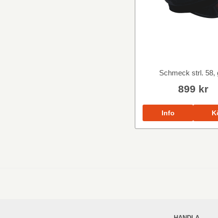
Schmeck strl. 58, 
899 kr
Info
K
HANDLA