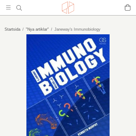
Startsida
/
"Nya artiklar"
/
Janeway's Immunobiology