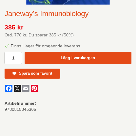
Janeway's Immunobiology
385 kr
Ord.
770 kr
. Du sparar
385 kr
(
50
%)
Finns i lager för omgående leverans
Lägg i varukorgen
Spara som favorit
Facebook
X
Email
Pinterest
Artikelnummer:
9780815345305