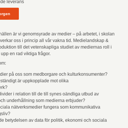
nde leverans
orgen
llen är vi genomsyrade av medier – på arbetet, i skolan
åverkar oss i princip all vår vakna tid. Medielandskap &
duktion till det vetenskapliga studiet av mediernas roll i
upp en rad viktiga frågor.
om:
edier på oss som medborgare och kulturkonsumenter?
i ständigt är uppkopplade mot olika
erk?
vider i relation till de till synes oändliga utbud av
 och underhållning som medierna erbjuder?
ociala nätverksmedier fungera som kommunikativa
gsliv?
e betydelsen av data för politik, ekonomi och sociala