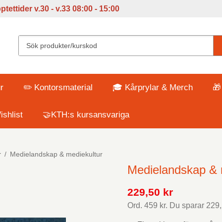
tettider v
.30 - v.33 08:00 - 15:00
r
✏️ Kontorsmaterial
🎓 Kårprylar & Merch
🎁
shlist
🤝KTH:s kursansvariga
r
/
Medielandskap & mediekultur
Medielandskap & 
229,50 kr
Ord.
459 kr
. Du sparar
229,