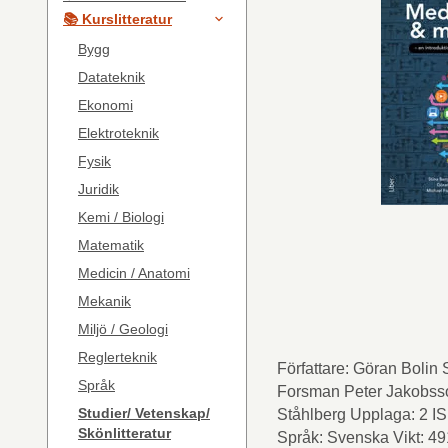
📚 Kurslitteratur
Bygg
Datateknik
Ekonomi
Elektroteknik
Fysik
Juridik
Kemi / Biologi
Matematik
Medicin / Anatomi
Mekanik
Miljö / Geologi
Reglerteknik
Författare: Göran Bolin
Språk
Forsman Peter Jakobss
Studier/ Vetenskap/
Ståhlberg Upplaga: 2 
Skönlitteratur
Språk: Svenska Vikt: 4