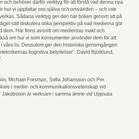
och behöver därför verktyg för att förstå vad denna nya
ör hur vi uppfattar oss själva och omvärlden – och inte
åverkas. Sådana verktyg ger den här boken genom att på
diget sätt diskutera olika perspektiv på vad medierna gör
d dem. Här finns avsnitt om mediernas makt och
ckså om hur vi som konsumenter använder dem för att
 i våra liv. Dessutom ger den historiska genomgången
eteknikernas kognitiva betydelser". David Björklund,
7.
lin, Michael Forsman, Sofia Johansson och Per
rskare i medie- och kommunikationsvetenskap vid
er Jakobsson är verksam i samma ämne vid Uppsala