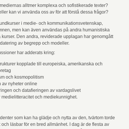
 mediernas alltmer komplexa och sofistikerade texter?
ller kan vi använda oss av för att förstå dessa frågor?
grundkurser i medie- och kommunikationsvetenskap,
 ämnen, men kan även användas på andra humanistiska
 kurser. Den andra, reviderade upplagan har genomgått
datering av begrepp och modeller.
sioner har adderats kring:
rukturer kopplade till europeiska, amerikanska och
öretag
ism och kosmopolitism
 av nyheter online
ingen och datafieringen av vardagslivet
 medielitteracitet och mediekunnighet.
udenter som kan ha glädje och nytta av den, tvärtom torde
och läsbar för en bred allmänhet. I dag är de flesta av