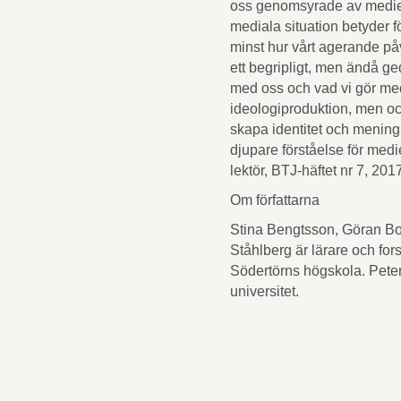
oss genomsyrade av medier 
mediala situation betyder f
minst hur vårt agerande p
ett begripligt, men ändå ge
med oss och vad vi gör me
ideologiproduktion, men o
skapa identitet och mening
djupare förståelse för medi
lektör, BTJ-häftet nr 7, 201
Om författarna
Stina Bengtsson, Göran Bo
Ståhlberg är lärare och fo
Södertörns högskola. Pet
universitet.