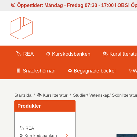
Öppettider:
Måndag - Fredag 07:30 - 17:00 l
OBS! Öpp
🏷️ REA
⚙️ Kurskodsbanken
📚 Kurslitteratu
🍫 Snackshörnan
♻️ Begagnade böcker
✨Wi
Startsida
/
📚 Kurslitteratur
/
Studier/ Vetenskap/ Skönlitteratu
Produkter
🏷️ REA
⚙️ Kurskodsbanken