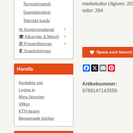
mediekultur Utgiven: 20
Termodynamik
sidor: 264
Svetsteknologi
Tekniskt basår
✏️ Kontorsmaterial
🎓 Kårprylar & Merch
🎁 Presenthörnan
🍫 Snackshörnan
Spara som favorit
Facebook
X
Email
Pinteres
Handla
Kontakta oss
Artikelnummer:
Logga in
9789147143559
Mina favoriter
Villkor
KTH-lärare
Begagnade böcker