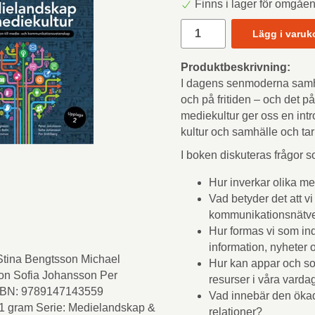
Finns i lager för omgåe
Lägg i varuk
Produktbeskrivning:
I dagens senmoderna samhä
och på fritiden – och det p
mediekultur ger oss en intro
kultur och samhälle och tar 
I boken diskuteras frågor s
Hur inverkar olika m
Vad betyder det att v
kommunikationsnätv
Hur formas vi som indi
information, nyheter
 Stina Bengtsson Michael
Hur kan appar och s
on Sofia Johansson Per
resurser i våra varda
ISBN: 9789147143559
Vad innebär den ökad
91 gram Serie: Medielandskap &
relationer?