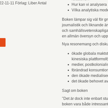
22-11-11 Förlag: Liber Antal
Hur kan vi analysera
Vilka analytiska mode
Boken lämpar sig väl för 
journalistik och liknande
och samhällsvetenskapliga
en allmän översyn och upp
Nya resonemang och diskus
ökade globala maktst
t
kinesiska plattformsf
medier, postkolonial
förändrad konsumtion
den ökade medialiser
det ökade behovet av
Sagt om boken
"Det är dock inte enbart st
boken vara både intressant 