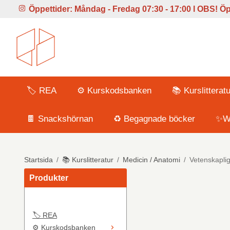
Öppettider:
Måndag - Fredag 07:30 - 17:00 l
OBS! Öpp
🏷️ REA
⚙️ Kurskodsbanken
📚 Kurslitteratu
🍫 Snackshörnan
♻️ Begagnade böcker
✨Wi
Startsida
/
📚 Kurslitteratur
/
Medicin / Anatomi
/
Vetenskaplig
Produkter
🏷️ REA
⚙️ Kurskodsbanken