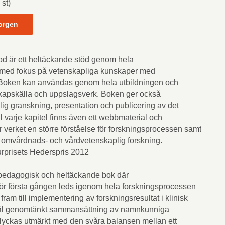
 st)
orgen
od är ett heltäckande stöd genom hela
 med fokus på vetenskapliga kunskaper med
Boken kan användas genom hela utbildningen och
kapskälla och uppslagsverk. Boken ger också
lig granskning, presentation och publicering av det
l varje kapitel finns även ett webbmaterial och
verket en större förståelse för forskningsprocessen samt
 omvårdnads- och vårdvetenskaplig forskning.
turprisets Hederspris 2012
pedagogisk och heltäckande bok där
för första gången leds igenom hela forskningsprocessen
ram till implementering av forskningsresultat i klinisk
en väl genomtänkt sammansättning av namnkunniga
a lyckas utmärkt med den svåra balansen mellan ett