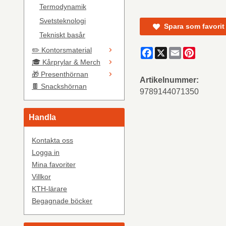
Termodynamik
Svetsteknologi
Spara som favorit
Tekniskt basår
✏️ Kontorsmaterial
Facebook
X
Email
Pinteres
🎓 Kårprylar & Merch
🎁 Presenthörnan
Artikelnummer:
🍫 Snackshörnan
9789144071350
Handla
Kontakta oss
Logga in
Mina favoriter
Villkor
KTH-lärare
Begagnade böcker