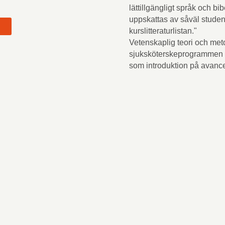
lättillgängligt språk och 
uppskattas av såväl student
kurslitteraturlistan."
Vetenskaplig teori och meto
t
sjuksköterskeprogrammen 
som introduktion på avance