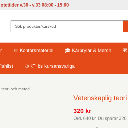
tettider v
.30 - v.33 08:00 - 15:00
r
✏️ Kontorsmaterial
🎓 Kårprylar & Merch
🎁
shlist
🤝KTH:s kursansvariga
 teori och metod
Vetenskaplig teor
320 kr
Ord.
640 kr
. Du sparar
320 