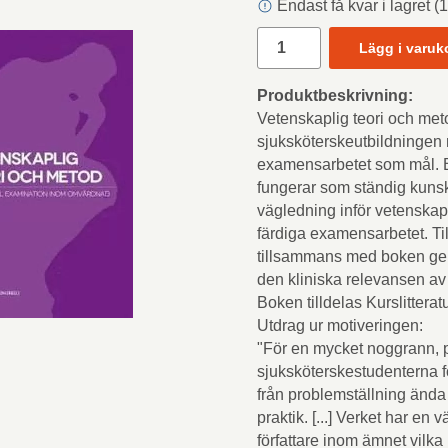
Endast få kvar i lagret (1
Lägg i varuk
Produktbeskrivning:
Vetenskaplig teori och met
sjuksköterskeutbildningen
examensarbetet som mål. 
fungerar som ständig kuns
vägledning inför vetenskap
färdiga examensarbetet. Til
tillsammans med boken ger 
den kliniska relevansen av
Boken tilldelas Kurslittera
Utdrag ur motiveringen:
"För en mycket noggrann, 
sjuksköterskestudenterna 
från problemställning ända f
praktik. [...] Verket har 
författare inom ämnet vilk