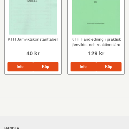
KTH Jämviktskonstanttabell
KTH Handledning i praktisk
jämvikts- och reaktionslära
40 kr
129 kr
Info
Köp
Info
Köp
HANDLA