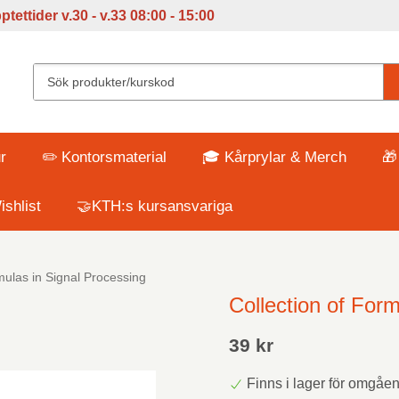
tettider v
.30 - v.33 08:00 - 15:00
r
✏️ Kontorsmaterial
🎓 Kårprylar & Merch
🎁
shlist
🤝KTH:s kursansvariga
mulas in Signal Processing
Collection of For
39 kr
Finns i lager för omgåe