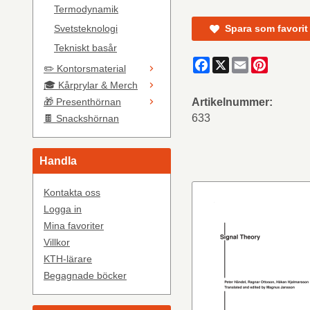
Termodynamik
Spara som favorit
Svetsteknologi
Tekniskt basår
Facebook
X
Email
Pinteres
✏️ Kontorsmaterial
🎓 Kårprylar & Merch
🎁 Presenthörnan
Artikelnummer:
633
🍫 Snackshörnan
Handla
Kontakta oss
Logga in
Mina favoriter
Villkor
KTH-lärare
Begagnade böcker