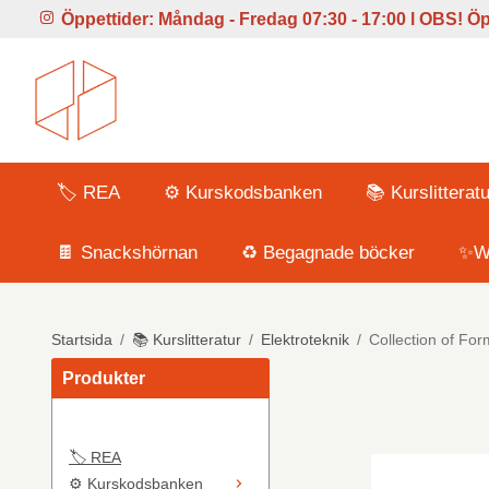
Öppettider:
Måndag - Fredag 07:30 - 17:00 l
OBS! Öpp
🏷️ REA
⚙️ Kurskodsbanken
📚 Kurslitteratu
🍫 Snackshörnan
♻️ Begagnade böcker
✨Wi
Startsida
/
📚 Kurslitteratur
/
Elektroteknik
/
Collection of For
Produkter
🏷️ REA
⚙️ Kurskodsbanken