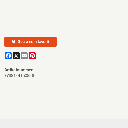
Spara som favorit
Facebook
X
Email
Pinterest
Artikelnummer:
9789144150956