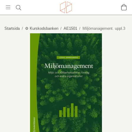
Startsida
/
⚙️ Kurskodsbanken
/
AE1501
/
Miljömanagement. uppl.3