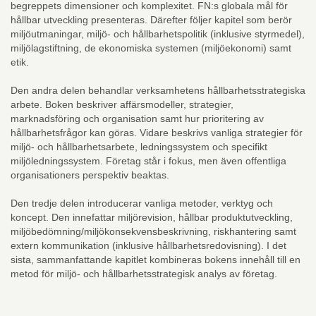
begreppets dimensioner och komplexitet. FN:s globala mål för
hållbar utveckling presenteras. Därefter följer kapitel som berör
miljöutmaningar, miljö- och hållbarhetspolitik (inklusive styrmedel),
miljölagstiftning, de ekonomiska systemen (miljöekonomi) samt
etik.
Den andra delen behandlar verksamhetens hållbarhetsstrategiska
arbete. Boken beskriver affärsmodeller, strategier,
marknadsföring och organisation samt hur prioritering av
hållbarhetsfrågor kan göras. Vidare beskrivs vanliga strategier för
miljö- och hållbarhetsarbete, ledningssystem och specifikt
miljöledningssystem. Företag står i fokus, men även offentliga
organisationers perspektiv beaktas.
Den tredje delen introducerar vanliga metoder, verktyg och
koncept. Den innefattar miljörevision, hållbar produktutveckling,
miljöbedömning/miljökonsekvensbeskrivning, riskhantering samt
extern kommunikation (inklusive hållbarhetsredovisning). I det
sista, sammanfattande kapitlet kombineras bokens innehåll till en
metod för miljö- och hållbarhetsstrategisk analys av företag.