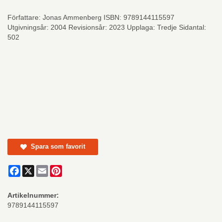
Författare: Jonas Ammenberg ISBN: 9789144115597
Utgivningsår: 2004 Revisionsår: 2023 Upplaga: Tredje Sidantal:
502
Spara som favorit
Facebook
X
Email
Pinterest
Artikelnummer:
9789144115597